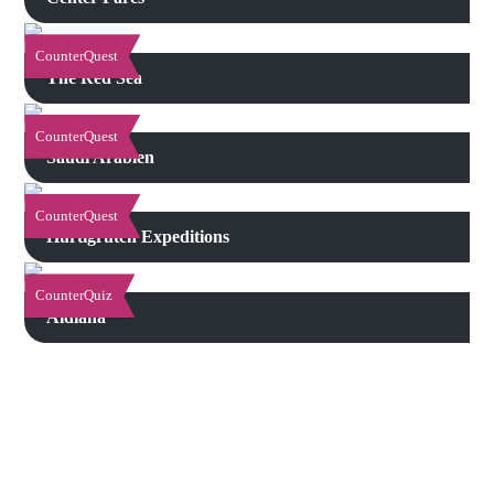
CounterQuest
The Red Sea
CounterQuest
Saudi Arabien
CounterQuest
Hurtigruten Expeditions
CounterQuiz
Aldiana