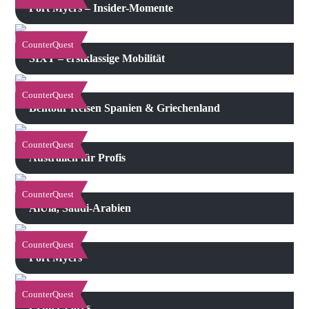
Fort Myers – Insider-Momente
CounterQuest
SIXT – erstklassige Mobilität
CounterQuest
Bentour Reisen Spanien & Griechenland
CounterQuest
Australien für Profis
CounterQuest
AlUla, Saudi-Arabien
CounterQuest
Fort Myers
CounterQuest
Center Parcs